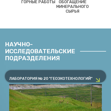
ГОРНЫЕ РАБОТЫ
ОБОГАЩЕНИЕ
МИНЕРАЛЬНОГО
СЫРЬЯ
НАУЧНО-
ИССЛЕДОВАТЕЛЬСКИЕ
ПОДРАЗДЕЛЕНИЯ
ЛАБОРАТОРИЯ № 20 "ГЕОЭКОТЕХНОЛОГИЙ"
Руководитель Месяц С.П.
Разработка научных основ восстановления
природных экосистем с целью возвращения
ЛАБОРАТОРИЯ № 20 "ГЕОЭКОТЕХНОЛОГИЙ"
нарушенных земель горной отрасли биосферному
фонду
ПОДРОБНЕЕ