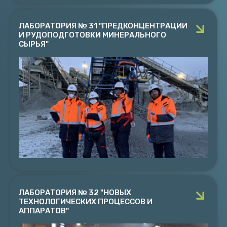
ЛАБОРАТОРИЯ № 31 "ПРЕДКОНЦЕНТРАЦИИ
И РУДОПОДГОТОВКИ МИНЕРАЛЬНОГО
СЫРЬЯ"
ЛАБОРАТОРИЯ № 31 "ПРЕДКОНЦЕНТРАЦИИ И
РУДОПОДГОТОВКИ МИНЕРАЛЬНОГО СЫРЬЯ"
Руководитель к.т.н. Шибаева Д.Н.
Исследования обогатимости различных типов руд с
применением гравитационных, магнитных и
радиометрических методов обогащения
ПОДРОБНЕЕ
ЛАБОРАТОРИЯ № 32 "НОВЫХ
ТЕХНОЛОГИЧЕСКИХ ПРОЦЕССОВ И
АППАРАТОВ"
ЛАБОРАТОРИЯ № 32 "НОВЫХ