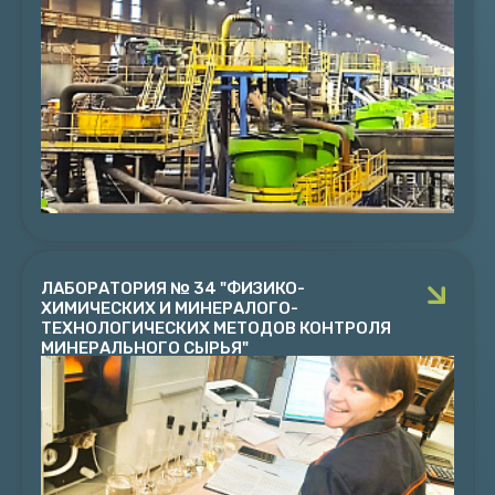
ТЕХНОЛОГИЧЕСКИХ ПРОЦЕССОВ И АППАРАТОВ"
Руководитель к.т.н. Фомин А.В.
Выполняются исследования по разработке
эффективных технологий обогащения минерального
сырья, разработка регламентов и сопровождение
проектов
ПОДРОБНЕЕ
ЛАБОРАТОРИЯ № 34 "ФИЗИКО-
ХИМИЧЕСКИХ И МИНЕРАЛОГО-
ТЕХНОЛОГИЧЕСКИХ МЕТОДОВ КОНТРОЛЯ
МИНЕРАЛЬНОГО СЫРЬЯ"
ЛАБОРАТОРИЯ № 34 "ФИЗИКО-ХИМИЧЕСКИХ И
МИНЕРАЛОГО-ТЕХНОЛОГИЧЕСКИХ МЕТОДОВ
КОНТРОЛЯ МИНЕРАЛЬНОГО СЫРЬЯ"
Заведующий лабораторией к.т.н. Гусак С.А.
Минералого-технологический и химико-
аналитический контроль минерального сырья при
выполнении исследований по комплексному
обогащению руд