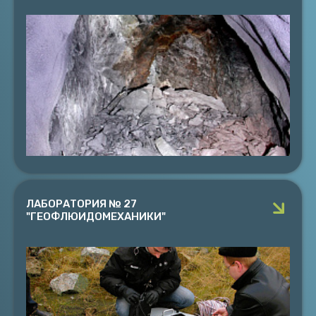
ОТДЕЛ № 26 "ГЕОМЕХАНИКИ"
Руководитель к.т.н. Семенова И.Э.
Получение новых знаний о свойствах и состоянии
массива горных пород, развитие научных основ
обеспечения геомеханической безопасности горных
работ
ПОДРОБНЕЕ
ЛАБОРАТОРИЯ № 27
"ГЕОФЛЮИДОМЕХАНИКИ"
ЛАБОРАТОРИЯ № 27 "ГЕОФЛЮИДОМЕХАНИКИ"
Руководитель к.т.н. Калашник А.И.
Фундаментальные и прикладные комплексные
исследования и многоуровневый геомониторинг
гидротехнических сооружений горнодобывающих