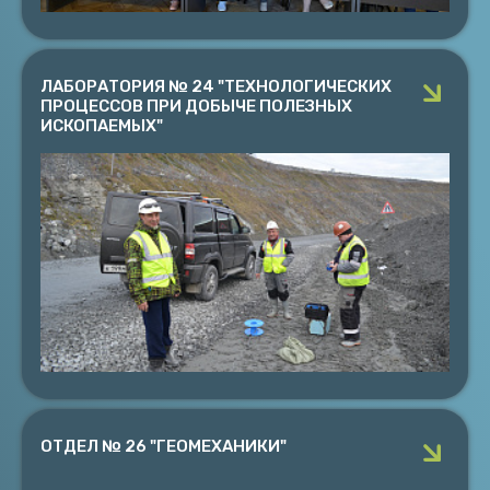
ЛАБОРАТОРИЯ № 24 "ТЕХНОЛОГИЧЕСКИХ
ПРОЦЕССОВ ПРИ ДОБЫЧЕ ПОЛЕЗНЫХ
ИСКОПАЕМЫХ"
ЛАБОРАТОРИЯ № 24 "ТЕХНОЛОГИЧЕСКИХ
ПРОЦЕССОВ ПРИ ДОБЫЧЕ ПОЛЕЗНЫХ
ИСКОПАЕМЫХ"
Руководитель д.т.н. Козырев С.А.
Управление дробящим и сейсмическим действием
взрывов для обоснования эффективных и безопасных
взрывных технологий на рудниках и карьерах
Кольского полуострова.
ПОДРОБНЕЕ
ОТДЕЛ № 26 "ГЕОМЕХАНИКИ"