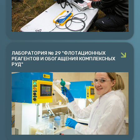
предприятий
ПОДРОБНЕЕ
ЛАБОРАТОРИЯ № 29 "ФЛОТАЦИОННЫХ
РЕАГЕНТОВ И ОБОГАЩЕНИЯ КОМПЛЕКСНЫХ
РУД"
ЛАБОРАТОРИЯ № 29 "ФЛОТАЦИОННЫХ
РЕАГЕНТОВ И ОБОГАЩЕНИЯ КОМПЛЕКСНЫХ РУД"
Руководитель к.т.н. Митрофанова Г.В.
Лаборатория специализируется на флотационных
методах обогащения комплексных руд и техногенного
сырья, разработке новых реагентов-собирателей
ПОДРОБНЕЕ