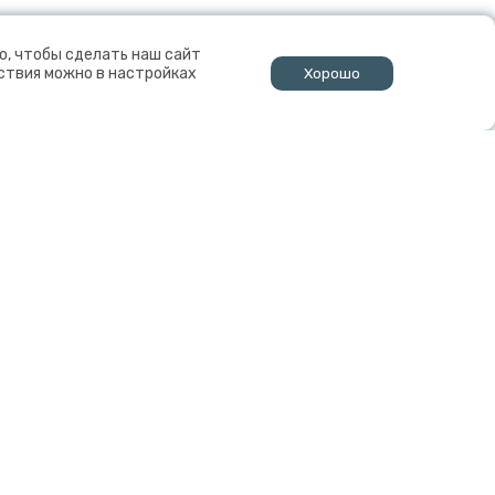
о, чтобы сделать наш сайт
йствия можно в настройках
Хорошо
↑
Федеральный исследовательский центр
Кольский научный центр Российской академии
наук