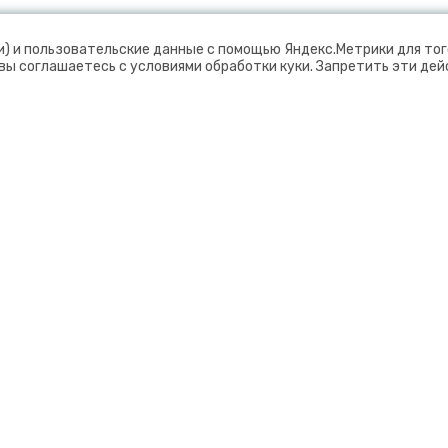
и) и пользовательские данные с помощью Яндекс.Метрики для тог
 вы соглашаетесь с условиями обработки куки. Запретить эти де
деление Федерального государственного
й исследовательский центр "Кольский научный