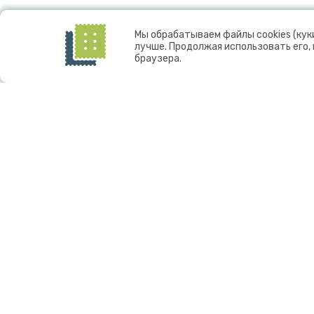
Мы обрабатываем файлы cookies (кук
лучше. Продолжая использовать его,
браузера.
© Горный институт - обособленное подраз
бюджетного учреждения науки "Федеральны
центр Российской академии наук”, 2024