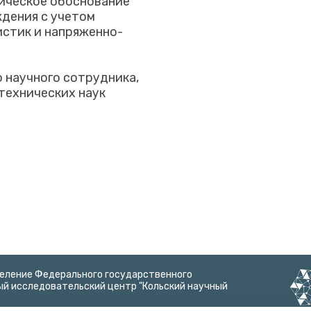
ническое обоснование
дения с учетом
стик и напряженно-
 научного сотрудника,
технических наук
деление Федерального государственного
й исследовательский центр "Кольский научный