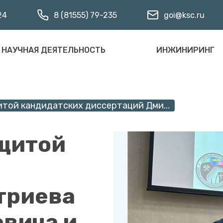
24
8 (81555) 79-235
goi@ksc.ru
НАУЧНАЯ ДЕЯТЕЛЬНОСТЬ
ИНЖИНИРИНГ
той кандидатских диссертаций Дми...
ащитой
триева
вича и