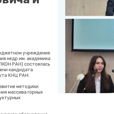
бюджетном учреждение
ия недр им. академика
ИПКОН РАН) состоялась
пени кандидата
ута КНЦ РАН:
азвитие методики
ия массива горных
руктурных