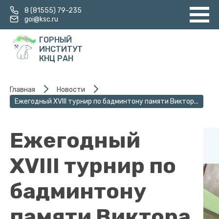
8 (81555) 79-235
goi@ksc.ru
ГОРНЫЙ
ИНСТИТУТ
КНЦ РАН
Главная
Новости
Ежегодный XVIII турнир по бадминтону памяти Виктор...
Ежегодный
XVIII турнир по
бадминтону
памяти Виктора