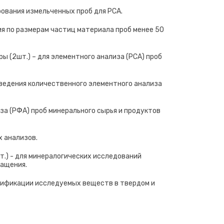
рования измельченных проб для РСА.
я по размерам частиц материала проб менее 50
(2шт.) – для элементного анализа (РСА) проб
ведения количественного элементного анализа
а (РФА) проб минерального сырья и продуктов
 анализов.
т.) - для минералогических исследований
гащения.
тификации исследуемых веществ в твердом и