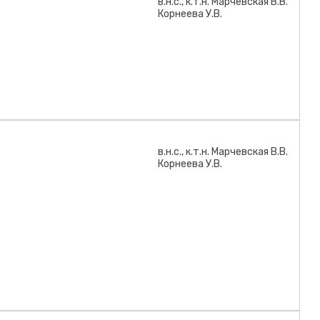
в.н.с., к.т.н. Марчевская В.В.
Корнеева У.В.
в.н.с., к.т.н. Марчевская В.В.
Корнеева У.В.