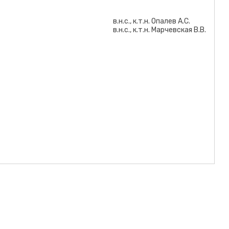
нок - Корреляционная связь содержаний нефелина и оксида натрия
в.н.с., к.т.н. Опалев А.С.
в.н.с., к.т.н. Марчевская В.В.
ционная связь содержания P2O5 в апатитовом концентрате и его
мененных руд в шихте