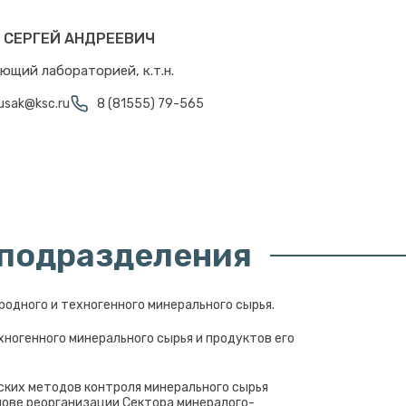
 СЕРГЕЙ АНДРЕЕВИЧ
ющий лабораторией, к.т.н.
usak@ksc.ru
8 (81555) 79-565
 подразделения
одного и техногенного минерального сырья.
ногенного минерального сырья и продуктов его
ких методов контроля минерального сырья
снове реорганизации Сектора минералого-