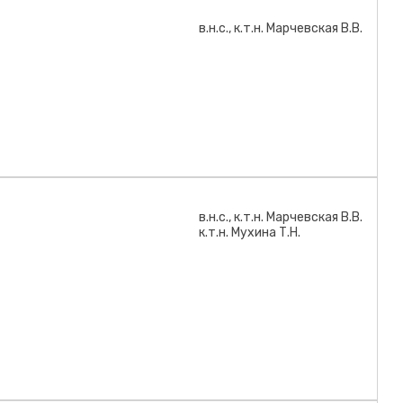
в.н.с., к.т.н. Марчевская В.В.
нок - Корреляционная связь содержаний оксида фосфора и фтора
в.н.с., к.т.н. Марчевская В.В.
к.т.н. Мухина Т.Н.