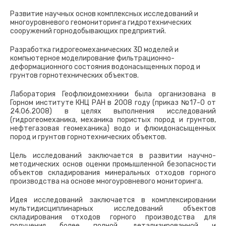
Развитие научных основ комплексных исследований и
многоуровневого геомониторинга гидротехнических
сооружений горнодобывающих предприятий.
Разработка гидрогеомеханических 3D моделей и
компьютерное моделирование фильтрационно-
деформационного состояния водонасыщенных пород и
грунтов горнотехнических объектов.
Лаборатория Геофлюидомехники была организована в
Горном институте КНЦ РАН в 2008 году (приказ №17-0 от
24.06.2008) в целях выполнения исследований
(гидрогеомеханика, механика пористых пород и грунтов,
нефтегазовая геомеханика) водо и флюидонасыщенных
пород и грунтов горнотехнических объектов.
Цель исследований заключается в развитии научно-
методических основ оценки промышленной безопасности
объектов складирования минеральных отходов горного
производства на основе многоуровневого мониторинга.
Идея исследований заключается в комплексировании
мультидисциплинарных исследований объектов
складирования отходов горного производства для
получения более полной, детализированной и