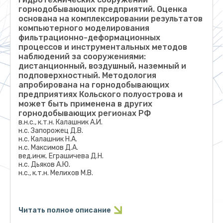
горнодобывающих предприятий. Оценка
основана на комплексировании результатов
компьютерного моделирования
фильтрационно-деформационных
процессов и инструментальных методов
наблюдений за сооружениями:
дистанционный, воздушный, наземный и
подповерхностный. Методология
апробирована на горнодобывающих
предприятиях Кольского полуострова и
может быть применена в других
горнодобывающих регионах РФ
в.н.с., к.т.н. Калашник А.И.
н.с. Запорожец Д.В.
н.с. Калашник Н.А.
н.с. Максимов Д.А.
вед.инж. Еграшичева Д.Н.
н.с. Дьяков А.Ю.
н.с., к.т.н. Мелихов М.В.
Методология многоуровневых исследований
гидротехнических сооружений горнодобывающих
Читать полное описание
предприятий основана на оптимальном