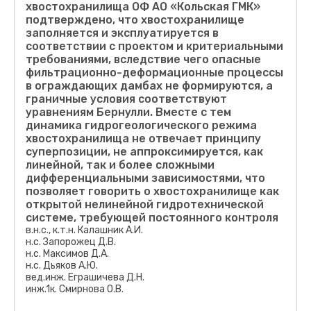
хвостохранилища ОФ АО «Кольская ГМК»
На базе гидрогеологической модели разработана
подтверждено, что хвостохранилище
гидрогеомеханическая 3D модель фрагмента
заполняется и эксплуатируется в
хвостохранилища, включающего рассекающую дамбу,
соответствии с проектом и критериальными
Рисунок - Модельные закономерности трансформации
построенную на хвостовых отложениях с иловыми
объекта складирования жидких минерально-сырьевых
требованиями, вследствие чего опасные
прослойками.
отходов горного производства как нестационарной природно-
фильтрационно-деформационные процессы
технической системы.
Моделированием выявлены скачкообразные
в ограждающих дамбах не формируются, а
изменения фильтрационно-деформационных
граничные условия соответствуют
процессов, достигающие критериальных, и
уравнениям Бернулли. Вместе с тем
определяющие механическую и фильтрационную
динамика гидрогеологического режима
устойчивость грунтов рассекающей дамбы как
хвостохранилища не отвечает принципу
линейного насыпного грунтового сооружения на
суперпозиции, не аппроксимируется, как
слабом основании.
линейной, так и более сложными
дифференциальными зависимостями, что
позволяет говорить о хвостохранилище как
открытой нелинейной гидротехнической
системе, требующей постоянного контроля
в.н.с., к.т.н. Калашник А.И.
н.с. Запорожец Д.В.
н.с. Максимов Д.А.
н.с. Дьяков А.Ю.
вед.инж. Еграшичева Д.Н.
инж.1к. Смирнова О.В.