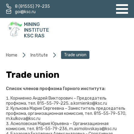
8 (81555) 79-235
goi@ksc.ru
MINING
INSTITUTE
KSC RAS
Trade union
Home
Institute
Trade union
Список членов профкома Горного института:
Корниенко Андрей Викторович – Председатель
профкома, тел. 815-55-79-225, a.kornienko@ksc.ru
Кулькова Мария Сергеевна – Заместитель председатель
профкома, организационная комиссия, тел. 815-55-79-570,
m.kulkova@ksc.ru
Асмоловская Мария Юрьевна – Организационная
комиссия, тел. 815-55-79-236, m.asmolovskaya@ksc.ru
Базарова Екатерина Александровна - Спортивная